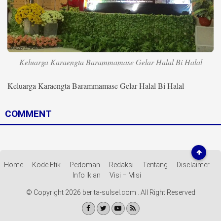
Life Style
Profil
Opini
Keluarga Karaengta Barammamase Gelar Halal Bi Halal
Video
Keluarga Karaengta Barammamase Gelar Halal Bi Halal
More
COMMENT
Disclaimer
Home
Kode Etik
Pedoman
Redaksi
Tentang
Disclaimer
Info Iklan
Visi – Misi
© Copyright 2026 berita-sulsel.com . All Right Reserved