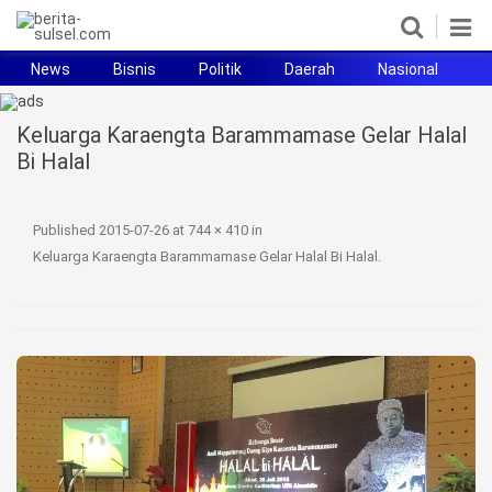
News
Bisnis
Politik
Daerah
Nasional
H
Home
Keluarga Karaengta Barammamase Gelar Halal
News
Bi Halal
Politik
Published
2015-07-26
at
744 × 410
in
Pendidikan
Keluarga Karaengta Barammamase Gelar Halal Bi Halal
.
Bisnis
Otomotif
Hukum
Sport