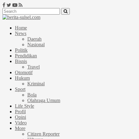
Home
News
Daerah
Nasional
Politik
Pendidikan
Bisnis
Travel
Otomotif
Hukum
Kriminal
Sport
Bola
Olahraga Umum
Life Style
Profil
Opini
Video
More
Citizen Reporter