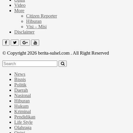
Video
More
Citizen Reporter
Hiburan
Visi – Misi
Disclaimer
© Copyright 2026 berita-sulsel.com . All Right Reserved
News
Bisnis
Politik
Daerah
Nasional
Hiburan
Hukum
Kriminal
Pendidikan
Life Style
Olahraga
Opini