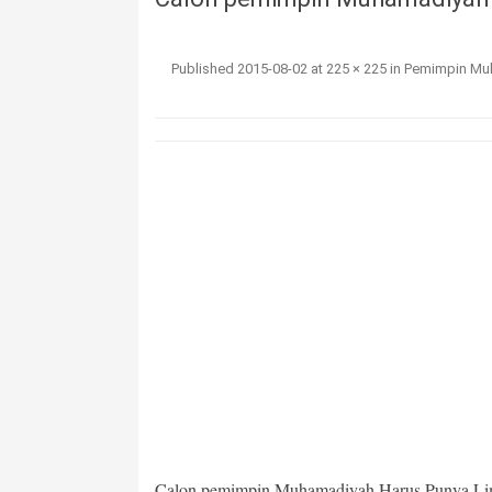
Published
2015-08-02
at
225 × 225
in
Pemimpin Muh
Calon pemimpin Muhamadiyah Harus Punya Lim