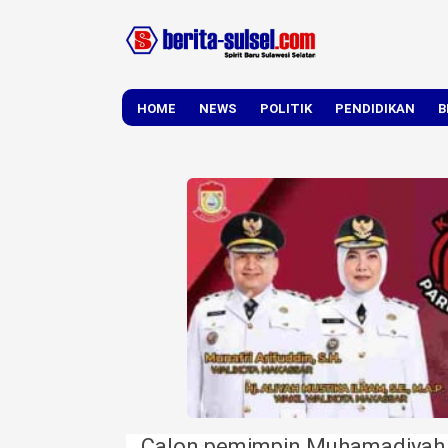
HOME
NEWS
POLITIK
PENDIDIKAN
B
DAERAH
NASIONAL
Calon pemimpin Muhamadiyah H