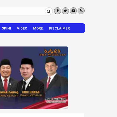
OPINI
VIDEO
MORE
DISCLAIMER
CITIZEN REPORTER
HIBURAN
VISI – MISI