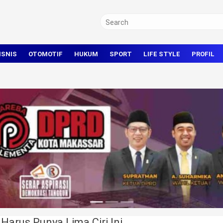
ISNIS
OTOMOTIF
HUKUM
SPORT
LIFE STYLE
PROFIL
TRAVEL
KRIMINAL
BOLA
OLAHRAGA UMUM
arus Punya Lima Ciri Ini