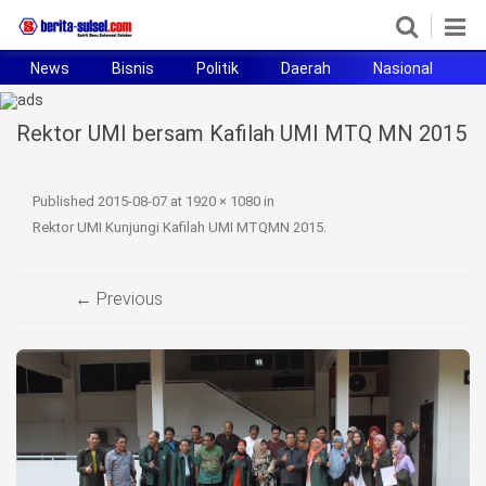
News
Bisnis
Politik
Daerah
Nasional
H
Home
Rektor UMI bersam Kafilah UMI MTQ MN 2015
News
Politik
Published
2015-08-07
at
1920 × 1080
in
Rektor UMI Kunjungi Kafilah UMI MTQMN 2015
.
Pendidikan
Bisnis
← Previous
Otomotif
Hukum
Sport