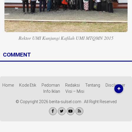
Life Style
Profil
Opini
Rektor UMI Kunjungi Kafilah UMI MTQMN 2015
Video
COMMENT
More
Disclaimer
Home
Kode Etik
Pedoman
Redaksi
Tentang
Disclaimer
Info Iklan
Visi – Misi
© Copyright 2026 berita-sulsel.com . All Right Reserved