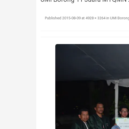
Published
2015-08-09
at
4928 × 3264
in
UMI Boron