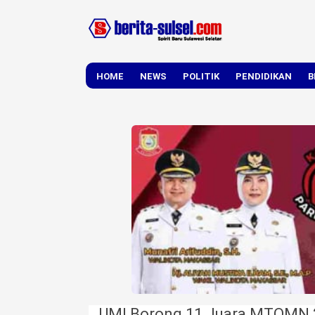
HOME
NEWS
POLITIK
PENDIDIKAN
B
DAERAH
NASIONAL
UMI Borong 11 Juara MTQMN 