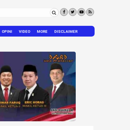
OPINI
VIDEO
MORE
DISCLAIMER
CITIZEN REPORTER
HIBURAN
VISI – MISI