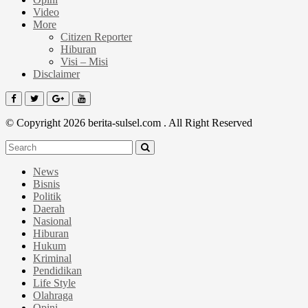
Video
More
Citizen Reporter
Hiburan
Visi – Misi
Disclaimer
© Copyright 2026 berita-sulsel.com . All Right Reserved
News
Bisnis
Politik
Daerah
Nasional
Hiburan
Hukum
Kriminal
Pendidikan
Life Style
Olahraga
Opini