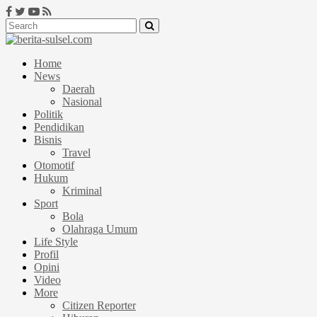
Home
News
Daerah
Nasional
Politik
Pendidikan
Bisnis
Travel
Otomotif
Hukum
Kriminal
Sport
Bola
Olahraga Umum
Life Style
Profil
Opini
Video
More
Citizen Reporter