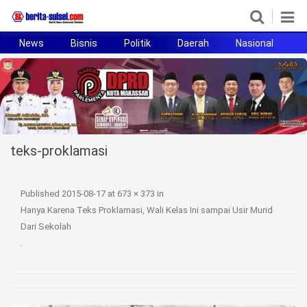
News
Bisnis
Politik
Daerah
Nasional
H
Home
News
Politik
teks-proklamasi
Pendidikan
Bisnis
Published
2015-08-17
at
673 × 373
in
Hanya Karena Teks Proklamasi, Wali Kelas Ini sampai Usir Murid
Otomotif
Dari Sekolah
.
Hukum
Sport