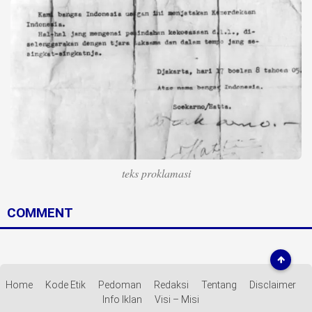
Life Style
Profil
Opini
Video
More
Disclaimer
teks proklamasi
COMMENT
Home
Kode Etik
Pedoman
Redaksi
Tentang
Disclaimer
Info Iklan
Visi – Misi