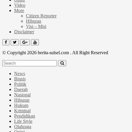
Video
More
Citizen Reporter
Hiburan
Visi – Misi
Disclaimer
© Copyright 2026 berita-sulsel.com . All Right Reserved
News
Bisnis
Politik
Daerah
Nasional
Hiburan
Hukum
Kriminal
Pendidikan
Life Style
Olahraga
Opini