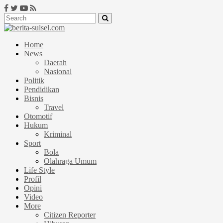
Home
News
Daerah
Nasional
Politik
Pendidikan
Bisnis
Travel
Otomotif
Hukum
Kriminal
Sport
Bola
Olahraga Umum
Life Style
Profil
Opini
Video
More
Citizen Reporter