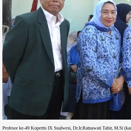
Profesor ke-49 Kopertis IX Sualwesi, Dr.Ir.Ratnawati Tahir, M.Si (