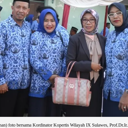
kanan) foto bersama Kordinator Kopertis Wilayah IX Sulawes, Prof.Dr.