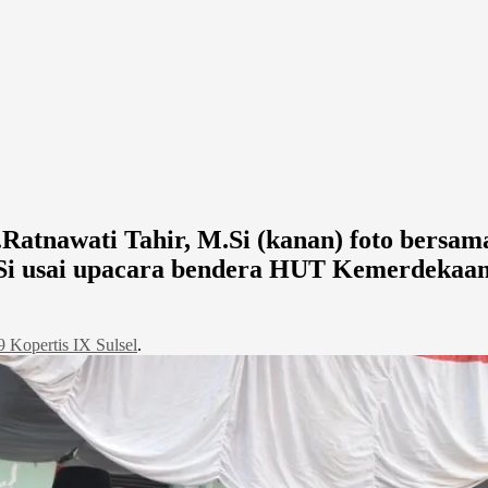
r.Ratnawati Tahir, M.Si (kanan) foto bersa
 M.Si usai upacara bendera HUT Kemerdekaa
9 Kopertis IX Sulsel
.