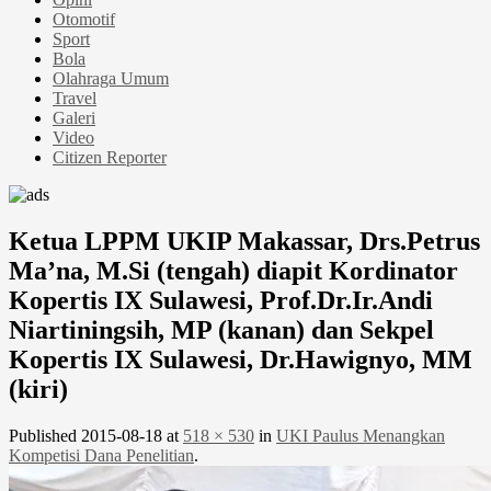
Otomotif
Sport
Bola
Olahraga Umum
Travel
Galeri
Video
Citizen Reporter
Ketua LPPM UKIP Makassar, Drs.Petrus
Ma’na, M.Si (tengah) diapit Kordinator
Kopertis IX Sulawesi, Prof.Dr.Ir.Andi
Niartiningsih, MP (kanan) dan Sekpel
Kopertis IX Sulawesi, Dr.Hawignyo, MM
(kiri)
Published
2015-08-18
at
518 × 530
in
UKI Paulus Menangkan
Kompetisi Dana Penelitian
.