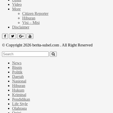
Video
More
Citizen Reporter
Hiburan
Visi – Misi
Disclaimer
© Copyright 2026 berita-sulsel.com . All Right Reserved
News
Bisnis
Politik
Daerah
Nasional
Hiburan
Hukum
Kriminal
Pendidikan
Life Style
Olahraga
Opini