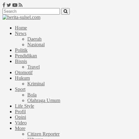
Home
News
Daerah
Nasional
Politik
Pendidikan
Bisnis
Travel
Otomotif
Hukum
Kriminal
Sport
Bola
Olahraga Umum
Life Style
Profil
Opini
Video
More
Citizen Reporter