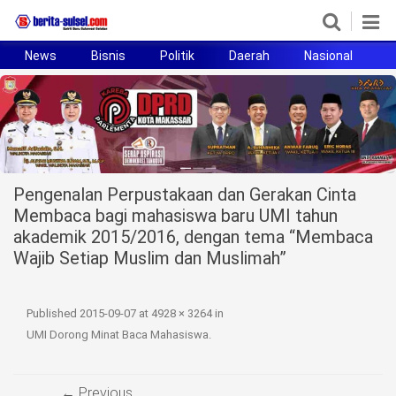
News
Bisnis
Politik
Daerah
Nasional
H
Home
News
Politik
Pengenalan Perpustakaan dan Gerakan Cinta
Pendidikan
Membaca bagi mahasiswa baru UMI tahun
akademik 2015/2016, dengan tema “Membaca
Bisnis
Wajib Setiap Muslim dan Muslimah”
Otomotif
Published
2015-09-07
at
4928 × 3264
in
Hukum
UMI Dorong Minat Baca Mahasiswa
.
Sport
← Previous