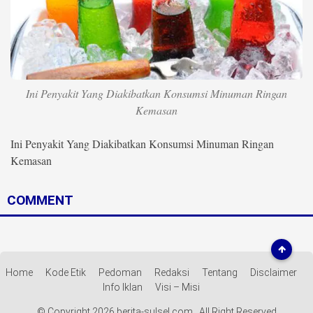
Life Style
Profil
Opini
Ini Penyakit Yang Diakibatkan Konsumsi Minuman Ringan
Video
Kemasan
More
Ini Penyakit Yang Diakibatkan Konsumsi Minuman Ringan
Kemasan
Disclaimer
COMMENT
Home
Kode Etik
Pedoman
Redaksi
Tentang
Disclaimer
Info Iklan
Visi – Misi
© Copyright 2026 berita-sulsel.com . All Right Reserved