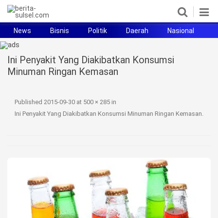
News
Bisnis
Politik
Daerah
Nasional
H
Home
Ini Penyakit Yang Diakibatkan Konsumsi
News
Minuman Ringan Kemasan
Politik
Published
2015-09-30
at
500 × 285
in
Pendidikan
Ini Penyakit Yang Diakibatkan Konsumsi Minuman Ringan Kemasan
.
Bisnis
Otomotif
Hukum
Sport