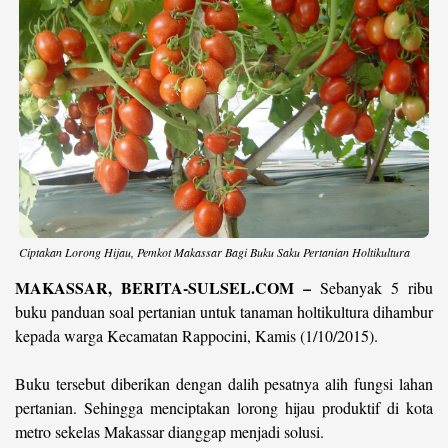
©
Copyright
2026
berita-
sulsel.com
.
All
Right
Reserved
Ciptakan Lorong Hijau, Pemkot Makassar Bagi Buku Saku Pertanian Holtikultura
MAKASSAR, BERITA-SULSEL.COM –
Sebanyak 5 ribu
buku panduan soal pertanian untuk tanaman holtikultura dihambur
kepada warga Kecamatan Rappocini, Kamis (1/10/2015).
Buku tersebut diberikan dengan dalih pesatnya alih fungsi lahan
pertanian. Sehingga menciptakan lorong hijau produktif di kota
metro sekelas Makassar dianggap menjadi solusi.