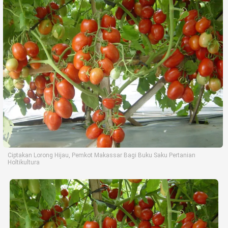
Life Style
Profil
Opini
Video
More
Disclaimer
Ciptakan Lorong Hijau, Pemkot Makassar Bagi Buku Saku Pertanian
Holtikultura