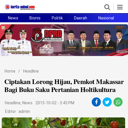
News
Bisnis
Politik
Daerah
Nasional
H
Home
News
Politik
Pendidikan
Home
/
Headline
Bisnis
Ciptakan Lorong Hijau, Pemkot Makassar
Bagi Buku Saku Pertanian Holtikultura
Otomotif
Headline
,
News
2015-10-02 - 3:43 PM
Hukum
Editor :
admin
Sport