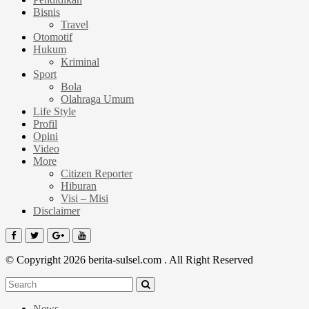
Bisnis
Travel
Otomotif
Hukum
Kriminal
Sport
Bola
Olahraga Umum
Life Style
Profil
Opini
Video
More
Citizen Reporter
Hiburan
Visi – Misi
Disclaimer
© Copyright 2026 berita-sulsel.com . All Right Reserved
News