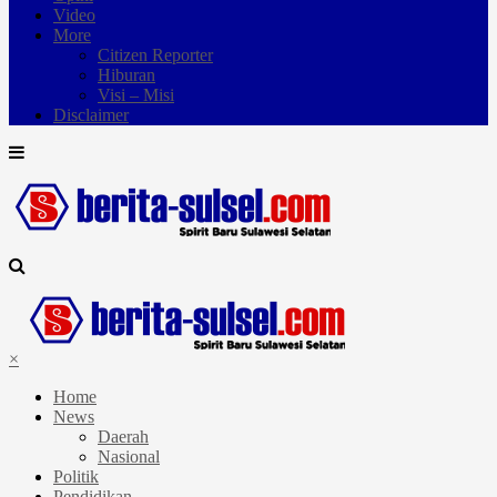
Video
More
Citizen Reporter
Hiburan
Visi – Misi
Disclaimer
×
Home
News
Daerah
Nasional
Politik
Pendidikan