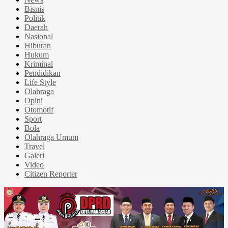
Bisnis
Politik
Daerah
Nasional
Hiburan
Hukum
Kriminal
Pendidikan
Life Style
Olahraga
Opini
Otomotif
Sport
Bola
Olahraga Umum
Travel
Galeri
Video
Citizen Reporter