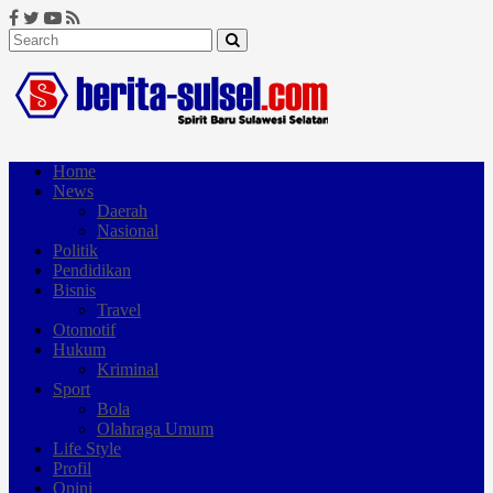
Home
News
Daerah
Nasional
Politik
Pendidikan
Bisnis
Travel
Otomotif
Hukum
Kriminal
Sport
Bola
Olahraga Umum
Life Style
Profil
Opini