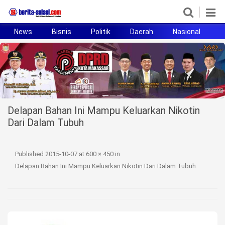
News
Bisnis
Politik
Daerah
Nasional
H
Home
News
Politik
Delapan Bahan Ini Mampu Keluarkan Nikotin
Pendidikan
Dari Dalam Tubuh
Bisnis
Published
2015-10-07
at
600 × 450
in
Otomotif
Delapan Bahan Ini Mampu Keluarkan Nikotin Dari Dalam Tubuh
.
Hukum
Sport