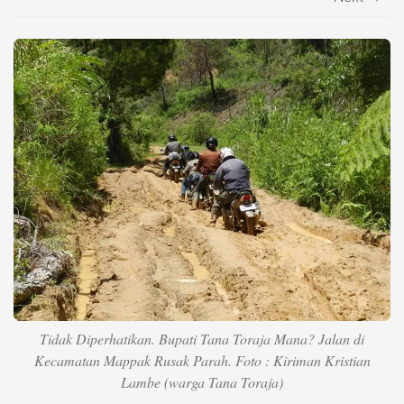
Life Style
Profil
Opini
Video
More
Disclaimer
Tidak Diperhatikan. Bupati Tana Toraja Mana? Jalan di
Kecamatan Mappak Rusak Parah. Foto : Kiriman Kristian
Lambe (warga Tana Toraja)