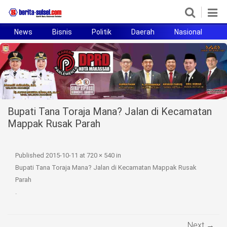
News
Bisnis
Politik
Daerah
Nasional
H
Home
News
Politik
Bupati Tana Toraja Mana? Jalan di Kecamatan
Pendidikan
Mappak Rusak Parah
Bisnis
Published
2015-10-11
at
720 × 540
in
Otomotif
Bupati Tana Toraja Mana? Jalan di Kecamatan Mappak Rusak
Parah
Hukum
.
Sport
Next →