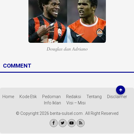
Life Style
Profil
Opini
Video
Douglas dan Adriano
More
COMMENT
Disclaimer
Home
Kode Etik
Pedoman
Redaksi
Tentang
Disclaimer
Info Iklan
Visi – Misi
© Copyright 2026 berita-sulsel.com . All Right Reserved