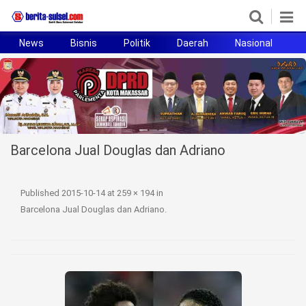
News
Bisnis
Politik
Daerah
Nasional
H
Home
News
Politik
Barcelona Jual Douglas dan Adriano
Pendidikan
Bisnis
Published
2015-10-14
at
259 × 194
in
Barcelona Jual Douglas dan Adriano
.
Otomotif
Hukum
Sport