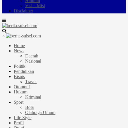
Hiburan
Visi – Misi
Disclaimer
×
Home
News
Daerah
Nasional
Politik
Pendidikan
Bisnis
Travel
Otomotif
Hukum
Kriminal
Sport
Bola
Olahraga Umum
Life Style
Profil
Opini