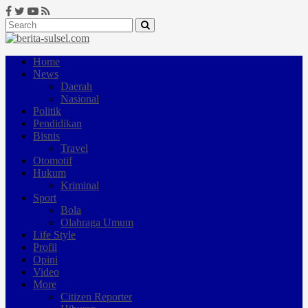
Home
News
Daerah
Nasional
Politik
Pendidikan
Bisnis
Travel
Otomotif
Hukum
Kriminal
Sport
Bola
Olahraga Umum
Life Style
Profil
Opini
Video
More
Citizen Reporter