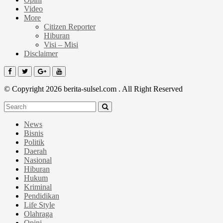
Video
More
Citizen Reporter
Hiburan
Visi – Misi
Disclaimer
© Copyright 2026 berita-sulsel.com . All Right Reserved
News
Bisnis
Politik
Daerah
Nasional
Hiburan
Hukum
Kriminal
Pendidikan
Life Style
Olahraga
Opini