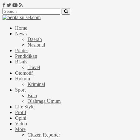
Home
News
Daerah
Nasional
Politik
Pendidikan
Bisnis
Travel
Otomotif
Hukum
Kriminal
Sport
Bola
Olahraga Umum
Life Style
Profil
Opini
Video
More
Citizen Reporter