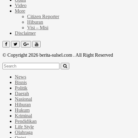
Video
More
Citizen Reporter
Hiburan
Visi – Misi
Disclaimer
© Copyright 2026 berita-sulsel.com . All Right Reserved
News
Bisnis
Politik
Daerah
Nasional
Hiburan
Hukum
Kriminal
Pendidikan
Life Style
Olahraga
Opini