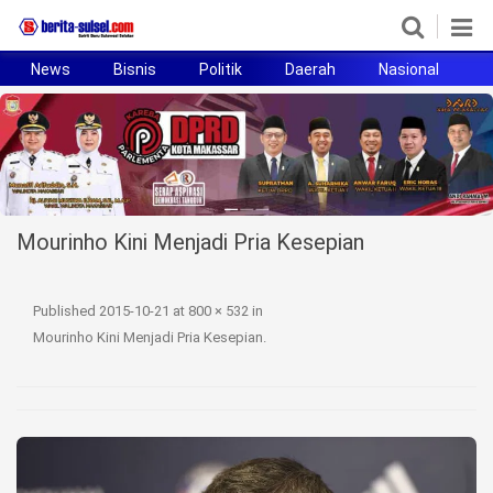
News
Bisnis
Politik
Daerah
Nasional
H
Home
News
Politik
Mourinho Kini Menjadi Pria Kesepian
Pendidikan
Bisnis
Published
2015-10-21
at
800 × 532
in
Mourinho Kini Menjadi Pria Kesepian
.
Otomotif
Hukum
Sport