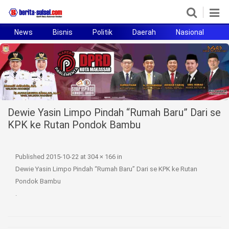
News
Bisnis
Politik
Daerah
Nasional
H
Home
News
Politik
Dewie Yasin Limpo Pindah “Rumah Baru” Dari se
Pendidikan
KPK ke Rutan Pondok Bambu
Bisnis
Published
2015-10-22
at
304 × 166
in
Otomotif
Dewie Yasin Limpo Pindah “Rumah Baru” Dari se KPK ke Rutan
Pondok Bambu
Hukum
.
Sport