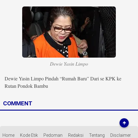
Life Style
Profil
Opini
Video
More
Dewie Yasin Limpo
Disclaimer
Dewie Yasin Limpo Pindah “Rumah Baru” Dari se KPK ke
Rutan Pondok Bambu
COMMENT
Home
Kode Etik
Pedoman
Redaksi
Tentang
Disclaimer