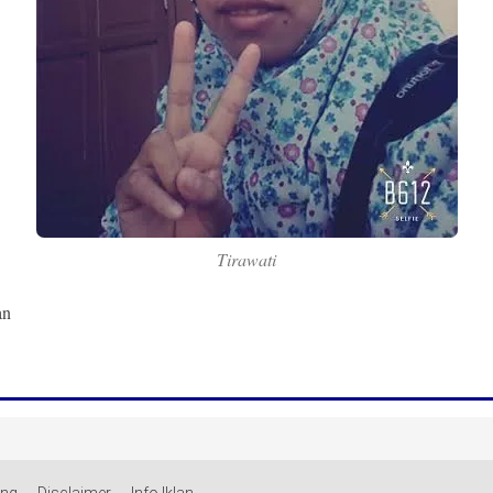
Tirawati
an
ang
Disclaimer
Info Iklan