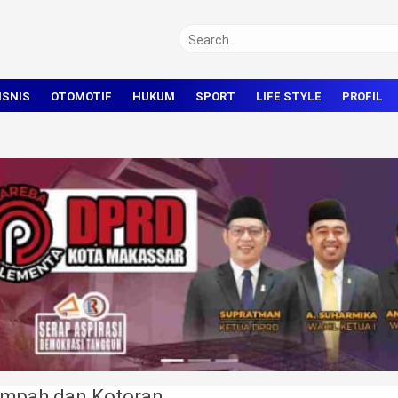
ISNIS
OTOMOTIF
HUKUM
SPORT
LIFE STYLE
PROFIL
TRAVEL
KRIMINAL
BOLA
OLAHRAGA UMUM
ampah dan Kotoran