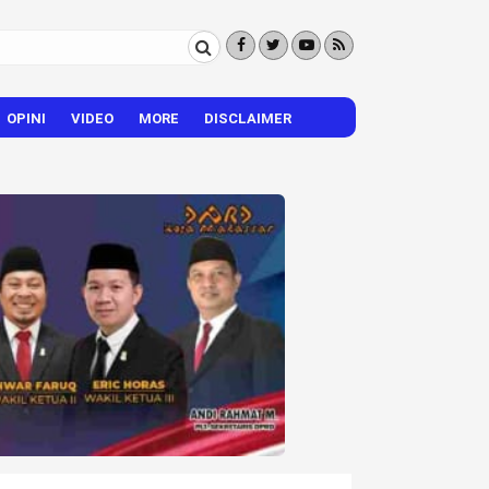
OPINI
VIDEO
MORE
DISCLAIMER
CITIZEN REPORTER
HIBURAN
VISI – MISI