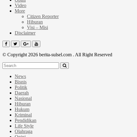
Video
More
Citizen Reporter
Hiburan
Visi – Misi
Disclaimer
© Copyright 2026 berita-sulsel.com . All Right Reserved
News
Bisnis
Politik
Daerah
Nasional
Hiburan
Hukum
Kriminal
Pendidikan
Life Style
Olahraga
Opini