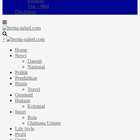
Hiburan
Visi – Misi
Disclaimer
×
Home
News
Daerah
Nasional
Politik
Pendidikan
Bisnis
Travel
Otomotif
Hukum
Kriminal
Sport
Bola
Olahraga Umum
Life Style
Profil
Opini