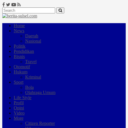
Home
News
Daerah
Nasional
Politik
Pendidikan
Bisnis
Travel
Otomotif
Hukum
Kriminal
Sport
Bola
Olahraga Umum
Life Style
Profil
Opini
Video
More
Citizen Reporter