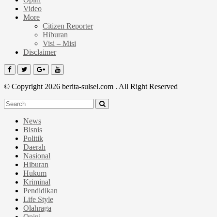
Video
More
Citizen Reporter
Hiburan
Visi – Misi
Disclaimer
© Copyright 2026 berita-sulsel.com . All Right Reserved
News
Bisnis
Politik
Daerah
Nasional
Hiburan
Hukum
Kriminal
Pendidikan
Life Style
Olahraga
Opini