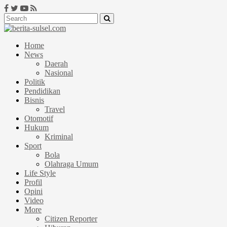
Home
News
Daerah
Nasional
Politik
Pendidikan
Bisnis
Travel
Otomotif
Hukum
Kriminal
Sport
Bola
Olahraga Umum
Life Style
Profil
Opini
Video
More
Citizen Reporter