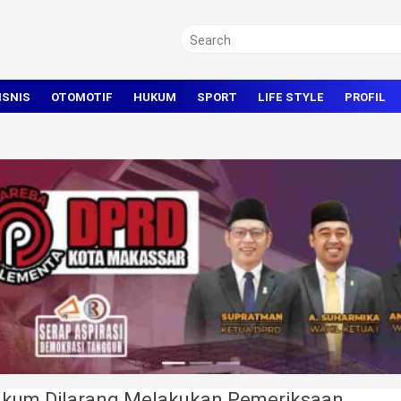
ISNIS
OTOMOTIF
HUKUM
SPORT
LIFE STYLE
PROFIL
TRAVEL
KRIMINAL
BOLA
OLAHRAGA UMUM
ukum Dilarang Melakukan Pemeriksaan