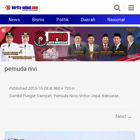
News
Bisnis
Politik
Daerah
Nasional
H
Home
News
Politik
pemuda nivi
Pendidikan
Bisnis
Published
2015-10-28
at
960 × 720
in
Sambil Pungut Sampah, Pemuda Nico-Victor Unjuk Kekuatan
.
Otomotif
Hukum
Next →
Sport