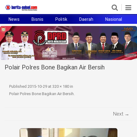
News
Bisnis
Politik
Daerah
Nasional
H
Home
News
Politik
Polair Polres Bone Bagikan Air Bersih
Pendidikan
Bisnis
Published
2015-10-29
at
320 × 180
in
Polair Polres Bone Bagikan Air Bersih
.
Otomotif
Hukum
Next →
Sport