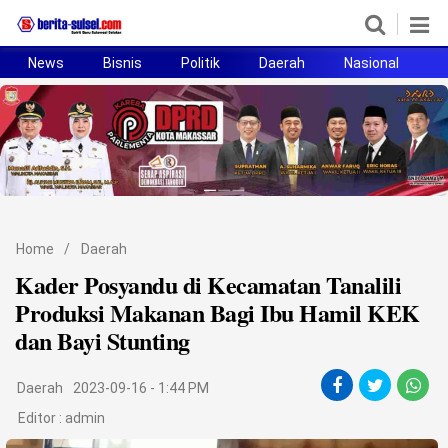
News
Bisnis
Politik
Daerah
Nasional
H
Home
News
Politik
Pendidikan
Home
/
Daerah
Bisnis
Kader Posyandu di Kecamatan Tanalili
Produksi Makanan Bagi Ibu Hamil KEK
Otomotif
dan Bayi Stunting
Hukum
Daerah
2023-09-16 - 1:44 PM
Sport
Editor :
admin