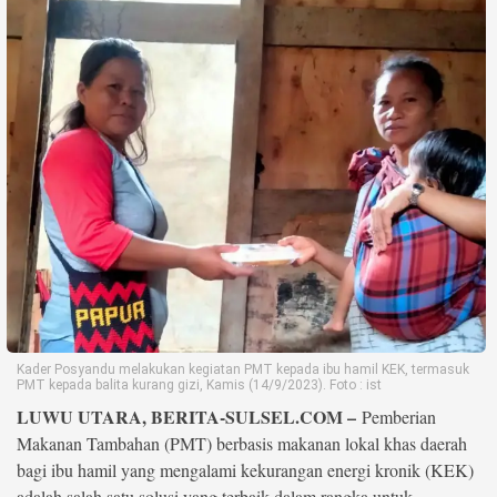
Life Style
Profil
Opini
Video
More
Disclaimer
Kader Posyandu melakukan kegiatan PMT kepada ibu hamil KEK, termasuk
PMT kepada balita kurang gizi, Kamis (14/9/2023). Foto : ist
LUWU UTARA, BERITA-SULSEL.COM –
Pemberian
Makanan Tambahan (PMT) berbasis makanan lokal khas daerah
bagi ibu hamil yang mengalami kekurangan energi kronik (KEK)
adalah salah satu solusi yang terbaik dalam rangka untuk