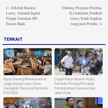
Post
←
Sekolah Budaya
Dukung Program Prioritas
navigation
Luwu, Armiadi Ingkat
Pj Gubernur, Pemkab
Pelajar Gunakan HP
Gowa Telah Siapkan
Secara Bijak
Anggaran Pemilu
→
TERKAIT
Ngopi Bareng Mahasiswa di
Cegah Banjir Musim Hujan,
Jogja, Bupati Luwu Utara
Pemkab Pinrang Percepat
Gaungkan Rencana Pendirian
Pembenahan Drainase dan
POLTEKIS
Jalan Kota