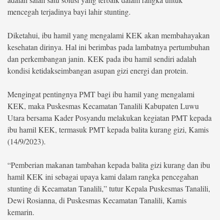
mencegah terjadinya bayi lahir stunting.
©
Copyright
2026
Diketahui, ibu hamil yang mengalami KEK akan membahayakan
berita-
kesehatan dirinya. Hal ini berimbas pada lambatnya pertumbuhan
sulsel.com
.
dan perkembangan janin. KEK pada ibu hamil sendiri adalah
All
Right
kondisi ketidakseimbangan asupan gizi energi dan protein.
Reserved
Mengingat pentingnya PMT bagi ibu hamil yang mengalami
KEK, maka Puskesmas Kecamatan Tanalili Kabupaten Luwu
Utara bersama Kader Posyandu melakukan kegiatan PMT kepada
ibu hamil KEK, termasuk PMT kepada balita kurang gizi, Kamis
(14/9/2023).
“Pemberian makanan tambahan kepada balita gizi kurang dan ibu
hamil KEK ini sebagai upaya kami dalam rangka pencegahan
stunting di Kecamatan Tanalili,” tutur Kepala Puskesmas Tanalili,
Dewi Rosianna, di Puskesmas Kecamatan Tanalili, Kamis
kemarin.