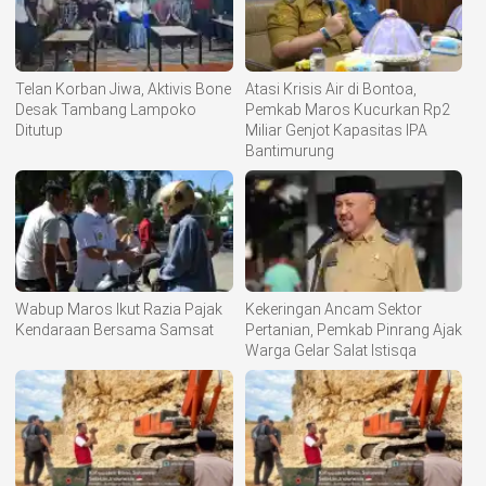
Telan Korban Jiwa, Aktivis Bone
Atasi Krisis Air di Bontoa,
Desak Tambang Lampoko
Pemkab Maros Kucurkan Rp2
Ditutup
Miliar Genjot Kapasitas IPA
Bantimurung
Wabup Maros Ikut Razia Pajak
Kekeringan Ancam Sektor
Kendaraan Bersama Samsat
Pertanian, Pemkab Pinrang Ajak
Warga Gelar Salat Istisqa