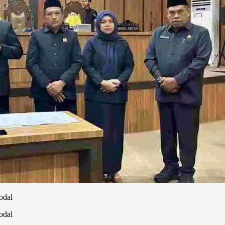
odal
odal