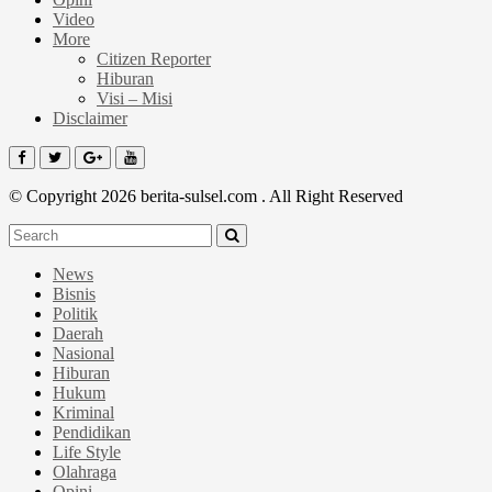
Video
More
Citizen Reporter
Hiburan
Visi – Misi
Disclaimer
© Copyright 2026 berita-sulsel.com . All Right Reserved
News
Bisnis
Politik
Daerah
Nasional
Hiburan
Hukum
Kriminal
Pendidikan
Life Style
Olahraga
Opini