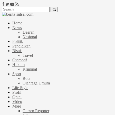
Home
News
Daerah
Nasional
Politik
Pendidikan
Bisnis
Travel
Otomotif
Hukum
Kriminal
Sport
Bola
Olahraga Umum
Life Style
Profil
Opini
Video
More
Citizen Reporter