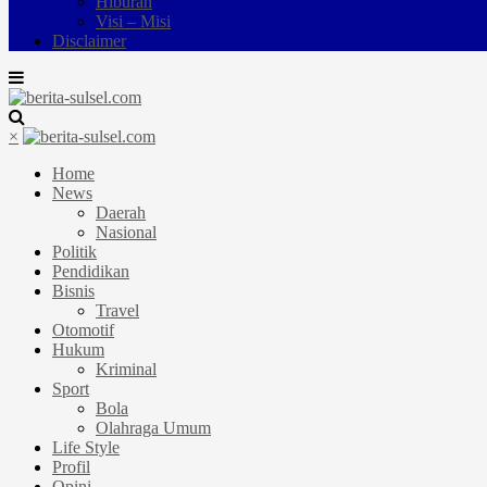
Hiburan
Visi – Misi
Disclaimer
×
Home
News
Daerah
Nasional
Politik
Pendidikan
Bisnis
Travel
Otomotif
Hukum
Kriminal
Sport
Bola
Olahraga Umum
Life Style
Profil
Opini