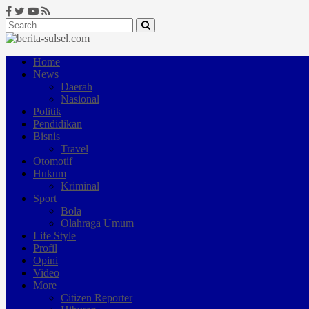
Home
News
Daerah
Nasional
Politik
Pendidikan
Bisnis
Travel
Otomotif
Hukum
Kriminal
Sport
Bola
Olahraga Umum
Life Style
Profil
Opini
Video
More
Citizen Reporter