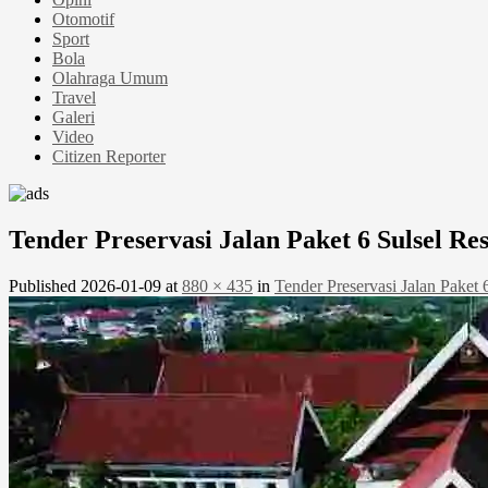
Otomotif
Sport
Bola
Olahraga Umum
Travel
Galeri
Video
Citizen Reporter
Tender Preservasi Jalan Paket 6 Sulsel R
Published
2026-01-09
at
880 × 435
in
Tender Preservasi Jalan Paket