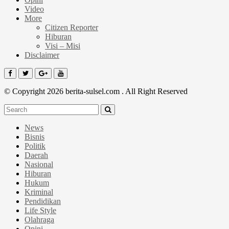
Video
More
Citizen Reporter
Hiburan
Visi – Misi
Disclaimer
© Copyright 2026 berita-sulsel.com . All Right Reserved
News
Bisnis
Politik
Daerah
Nasional
Hiburan
Hukum
Kriminal
Pendidikan
Life Style
Olahraga
Opini