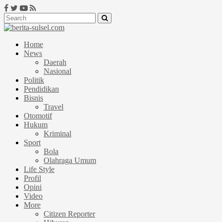
Home
News
Daerah
Nasional
Politik
Pendidikan
Bisnis
Travel
Otomotif
Hukum
Kriminal
Sport
Bola
Olahraga Umum
Life Style
Profil
Opini
Video
More
Citizen Reporter