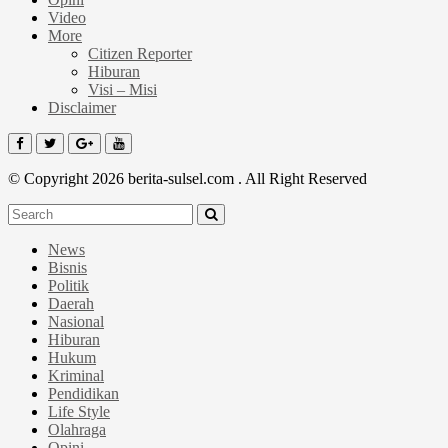
Video
More
Citizen Reporter
Hiburan
Visi – Misi
Disclaimer
© Copyright 2026 berita-sulsel.com . All Right Reserved
News
Bisnis
Politik
Daerah
Nasional
Hiburan
Hukum
Kriminal
Pendidikan
Life Style
Olahraga
Opini