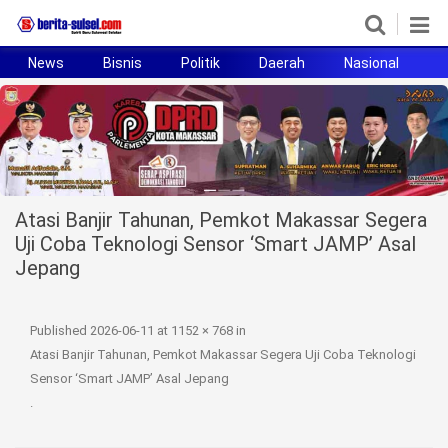
News
Bisnis
Politik
Daerah
Nasional
H
Home
News
Politik
Atasi Banjir Tahunan, Pemkot Makassar Segera
Pendidikan
Uji Coba Teknologi Sensor ‘Smart JAMP’ Asal
Jepang
Bisnis
Otomotif
Published
2026-06-11
at
1152 × 768
in
Atasi Banjir Tahunan, Pemkot Makassar Segera Uji Coba Teknologi
Hukum
Sensor ‘Smart JAMP’ Asal Jepang
.
Sport