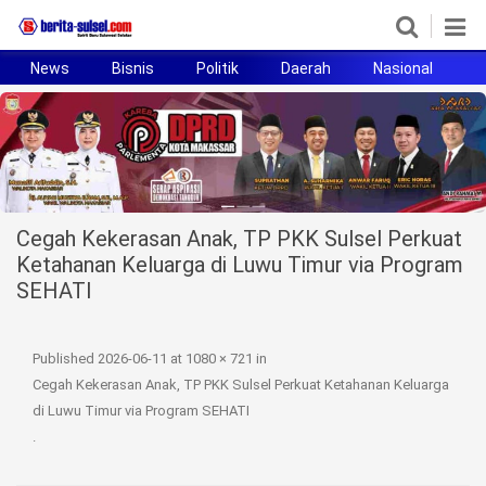
News
Bisnis
Politik
Daerah
Nasional
H
Home
News
Politik
Cegah Kekerasan Anak, TP PKK Sulsel Perkuat
Pendidikan
Ketahanan Keluarga di Luwu Timur via Program
SEHATI
Bisnis
Otomotif
Published
2026-06-11
at
1080 × 721
in
Cegah Kekerasan Anak, TP PKK Sulsel Perkuat Ketahanan Keluarga
Hukum
di Luwu Timur via Program SEHATI
.
Sport