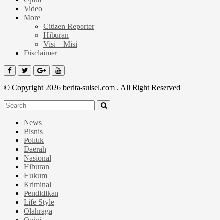
Video
More
Citizen Reporter
Hiburan
Visi – Misi
Disclaimer
© Copyright 2026 berita-sulsel.com . All Right Reserved
News
Bisnis
Politik
Daerah
Nasional
Hiburan
Hukum
Kriminal
Pendidikan
Life Style
Olahraga
Opini