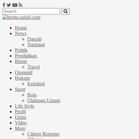
Home
News
Daerah
Nasional
Politik
Pendidikan
Bisnis
Travel
Otomotif
Hukum
Kriminal
Sport
Bola
Olahraga Umum
Life Style
Profil
Opini
Video
More
Citizen Reporter