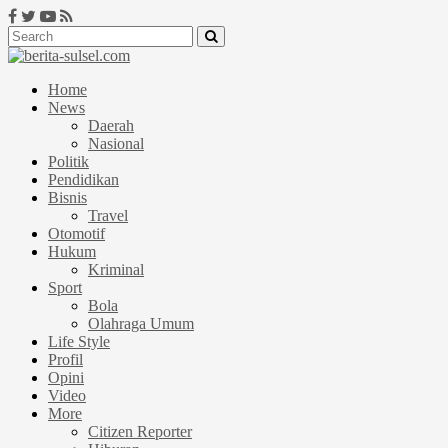
Home
News
Daerah
Nasional
Politik
Pendidikan
Bisnis
Travel
Otomotif
Hukum
Kriminal
Sport
Bola
Olahraga Umum
Life Style
Profil
Opini
Video
More
Citizen Reporter