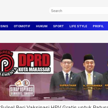
ISNIS
OTOMOTIF
HUKUM
SPORT
LIFE STYLE
PROFIL
TRAVEL
KRIMINAL
BOLA
OLAHRAGA UMUM
Sulsel Beri Vaksinasi HPV Gratis untuk Rat