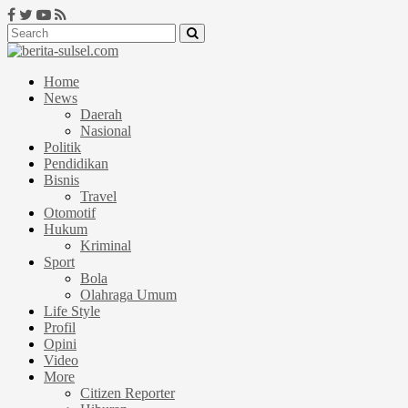
Home
News
Daerah
Nasional
Politik
Pendidikan
Bisnis
Travel
Otomotif
Hukum
Kriminal
Sport
Bola
Olahraga Umum
Life Style
Profil
Opini
Video
More
Citizen Reporter