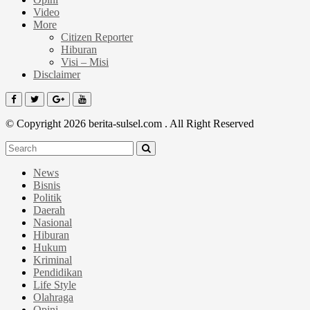
Video
More
Citizen Reporter
Hiburan
Visi – Misi
Disclaimer
© Copyright 2026 berita-sulsel.com . All Right Reserved
News
Bisnis
Politik
Daerah
Nasional
Hiburan
Hukum
Kriminal
Pendidikan
Life Style
Olahraga
Opini