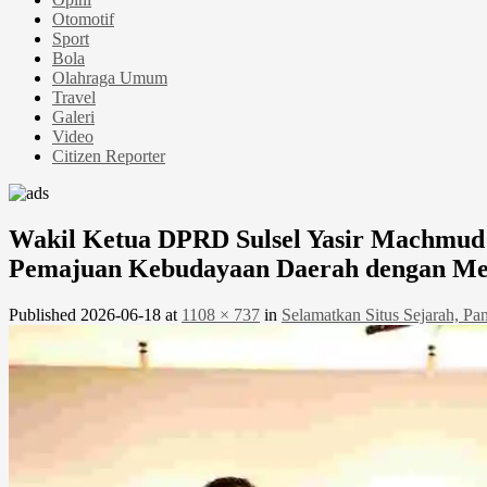
Otomotif
Sport
Bola
Olahraga Umum
Travel
Galeri
Video
Citizen Reporter
Wakil Ketua DPRD Sulsel Yasir Machmud 
Pemajuan Kebudayaan Daerah dengan Ment
Published
2026-06-18
at
1108 × 737
in
Selamatkan Situs Sejarah, P