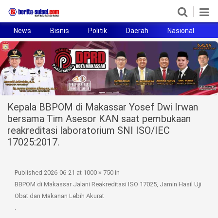
News
Bisnis
Politik
Daerah
Nasional
H
Home
News
Politik
Kepala BBPOM di Makassar Yosef Dwi Irwan
Pendidikan
bersama Tim Asesor KAN saat pembukaan
reakreditasi laboratorium SNI ISO/IEC
Bisnis
17025:2017.
Otomotif
Published
2026-06-21
at
1000 × 750
in
Hukum
BBPOM di Makassar Jalani Reakreditasi ISO 17025, Jamin Hasil Uji
Obat dan Makanan Lebih Akurat
Sport
.