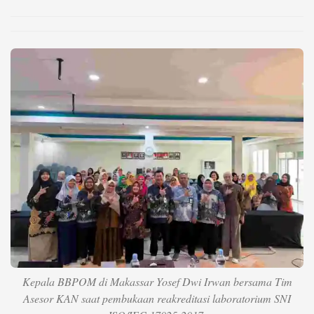
Life Style
Profil
Opini
Video
More
Disclaimer
Kepala BBPOM di Makassar Yosef Dwi Irwan bersama Tim
Asesor KAN saat pembukaan reakreditasi laboratorium SNI