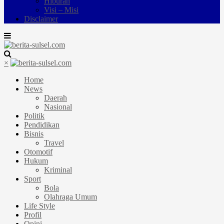
Hiburan
Visi – Misi
Disclaimer
×
Home
News
Daerah
Nasional
Politik
Pendidikan
Bisnis
Travel
Otomotif
Hukum
Kriminal
Sport
Bola
Olahraga Umum
Life Style
Profil
Opini