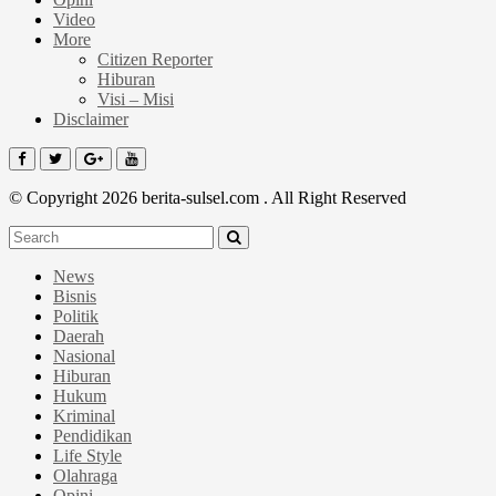
Video
More
Citizen Reporter
Hiburan
Visi – Misi
Disclaimer
© Copyright 2026 berita-sulsel.com . All Right Reserved
News
Bisnis
Politik
Daerah
Nasional
Hiburan
Hukum
Kriminal
Pendidikan
Life Style
Olahraga
Opini