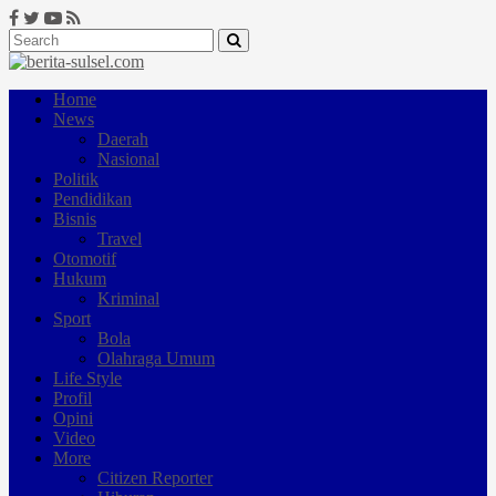
Home
News
Daerah
Nasional
Politik
Pendidikan
Bisnis
Travel
Otomotif
Hukum
Kriminal
Sport
Bola
Olahraga Umum
Life Style
Profil
Opini
Video
More
Citizen Reporter