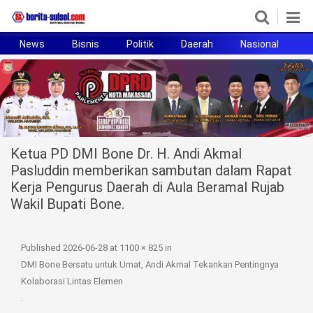
News
Bisnis
Politik
Daerah
Nasional
H
Home
News
Politik
Ketua PD DMI Bone Dr. H. Andi Akmal
Pendidikan
Pasluddin memberikan sambutan dalam Rapat
Kerja Pengurus Daerah di Aula Beramal Rujab
Bisnis
Wakil Bupati Bone.
Otomotif
Published
2026-06-28
at
1100 × 825
in
Hukum
DMI Bone Bersatu untuk Umat, Andi Akmal Tekankan Pentingnya
Kolaborasi Lintas Elemen
Sport
.