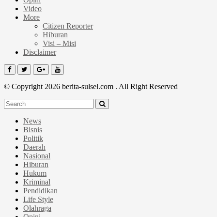
Video
More
Citizen Reporter
Hiburan
Visi – Misi
Disclaimer
© Copyright 2026 berita-sulsel.com . All Right Reserved
News
Bisnis
Politik
Daerah
Nasional
Hiburan
Hukum
Kriminal
Pendidikan
Life Style
Olahraga
Opini