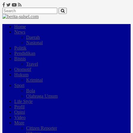
Home
News
Daerah
Nasional
Politik
Pendidikan
Bisnis
Travel
Otomotif
Hukum
Kriminal
Sport
Bola
Olahraga Umum
Life Style
Profil
Opini
Video
More
Citizen Reporter