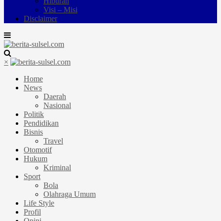
Hiburan
Visi – Misi
Disclaimer
×
Home
News
Daerah
Nasional
Politik
Pendidikan
Bisnis
Travel
Otomotif
Hukum
Kriminal
Sport
Bola
Olahraga Umum
Life Style
Profil
Opini