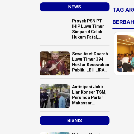
NEWS
TAG AR
Proyek PSN PT
BERBAH
IHIP Luwu Timur
Simpan 4 Celah
Hukum Fatal,
Pemda Terancam
Tersandung
Korupsi
Sewa Aset Daerah
Luwu Timur 394
Hektar Kecewakan
Publik, LBH LIRA
Endus Potensi
Korupsi
Antisipasi Jukir
Liar Konser TSM,
Perumda Parkir
Makassar
Menerjunkan 20
Personel
BISNIS