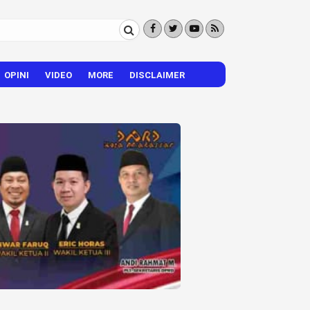
OPINI
VIDEO
MORE
DISCLAIMER
CITIZEN REPORTER
HIBURAN
VISI – MISI