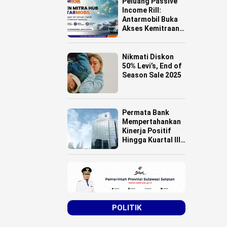
Peluang Passive
Income Rill:
Antarmobil Buka
Akses Kemitraan
HUB Logistik
untuk Pemilik
Lahan se-
Nikmati Diskon
Indonesia
50% Levi’s, End of
Season Sale 2025
Permata Bank
Mempertahankan
Kinerja Positif
Hingga Kuartal III
Tahun 2025
POLITIK