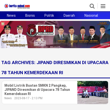
News
Bisnis
Politik
Daerah
Nasional
H
Home
News
Politik
Pendidikan
TAG ARCHIVES:
JIPAND DIRESMIKAN DI UPACARA
Bisnis
78 TAHUN KEMERDEKAAN RI
Otomotif
Mobil Listrik Buatan SMKN 2 Pangkep,
Hukum
JIPAND Diresmikan di Upacara 78 Tahun
Kemerdekaan RI
News
2023-08-17 - 2:13 PM
Sport