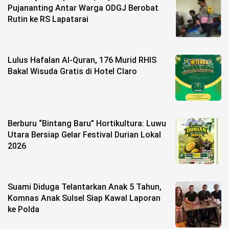
Pujananting Antar Warga ODGJ Berobat
Rutin ke RS Lapatarai
©
Copyright
2026
berita-
sulsel.com
.
Lulus Hafalan Al-Quran, 176 Murid RHIS
All
Right
Bakal Wisuda Gratis di Hotel Claro
Reserved
Berburu “Bintang Baru” Hortikultura: Luwu
Utara Bersiap Gelar Festival Durian Lokal
2026
Suami Diduga Telantarkan Anak 5 Tahun,
Komnas Anak Sulsel Siap Kawal Laporan
ke Polda