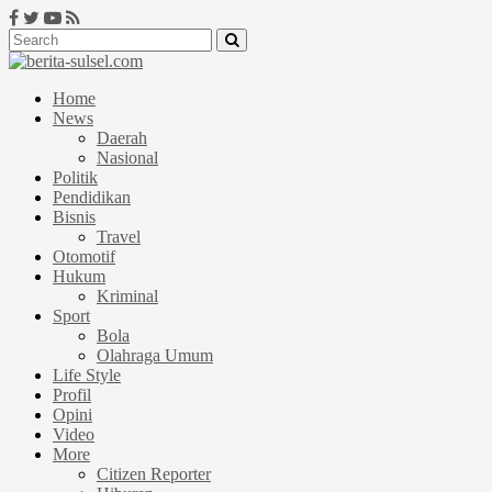
Home
News
Daerah
Nasional
Politik
Pendidikan
Bisnis
Travel
Otomotif
Hukum
Kriminal
Sport
Bola
Olahraga Umum
Life Style
Profil
Opini
Video
More
Citizen Reporter