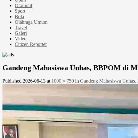
Otomotif
Sport
Bola
Olahraga Umum
Travel
Galeri
Video
Citizen Reporter
Gandeng Mahasiswa Unhas, BBPOM di Ma
Published
2026-06-13
at
1000 × 750
in
Gandeng Mahasiswa Unhas, 