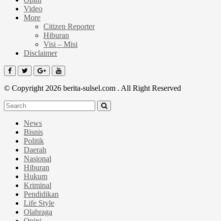
Video
More
Citizen Reporter
Hiburan
Visi – Misi
Disclaimer
© Copyright 2026 berita-sulsel.com . All Right Reserved
News
Bisnis
Politik
Daerah
Nasional
Hiburan
Hukum
Kriminal
Pendidikan
Life Style
Olahraga
Opini