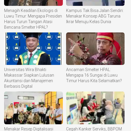
Menagih Keadilan Ekologis di
Kampus Tak Bisa Jalan Sendiri:
Luwu Timur: Mengapa Presiden
Menakar Konsep ABG Taruna
Harus Turun Tangan Atasi
Ikrar Menuju Kelas Dunia
Bencana Smelter HPAL?
Universitas Wira Bhakti
Ancaman Smelter HPAL:
Makassar Siapkan Lulusan
Mengapa 16 Sungai di Luwu
Akuntansi dan Manajemen
Timur Harus Kita Selamatkan?
Berbasis Digital
Menakar Resep Digitalisasi
Cegah Kanker Serviks, BBPOM