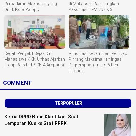
Perparkiran Makassar yang
di Makassar Rampungkan
Dilirik Kota Palopo
Vaksinasi HPV Dosis 3
Cegah Penyakit Sejak Dini,
Antisipasi Kekeringan, Pemkab
Mahasiswa KKN Unhas Ajarkan
Pinrang Maksimalkan Irigasi
Hidup Bersih di SDN 4 Amparita
Perpompaan untuk Petani
Tiroang
COMMENT
TERPOPULER
Ketua DPRD Bone Klarifikasi Soal
Lemparan Kue ke Staf PPPK