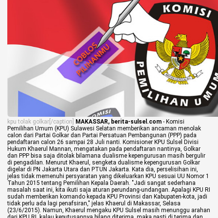
Life Style
Profil
Opini
Video
More
Disclaimer
kpu tolak golkar[/caption]
MAKASSAR, berita-sulsel.com
- Komisi
Pemilihan Umum (KPU) Sulawesi Selatan memberikan ancaman menolak
calon dari Partai Golkar dan Partai Persatuan Pembangunan (PPP) pada
pendaftaran calon 26 sampai 28 Juli nanti.
Komisioner KPU Sulsel Divisi
Hukum Khaerul Mannan, mengatakan pada pendaftaran nantinya, Golkar
dan PPP bisa saja ditolak bilamana dualisme kepengurusan masih bergulir
di pengadilan. Menurut Khaerul, sengketa dualisme kepengurusan Golkar
digelar di PN Jakarta Utara dan PTUN Jakarta.
Kata dia, perselisihan ini,
jelas tidak memenuhi persyaratan yang dikeluarkan KPU sesuai UU Nomor 1
Tahun 2015 tentang Pemilihan Kepala Daerah.
"Jadi sangat sederhana
masalah saat ini, kita ikuti saja aturan perundang-undangan. Apalagi KPU RI
sudah memberikan komando kepada KPU Provinsi dan Kabupaten-kota, jadi
tidak perlu ada lagi penafsiran," jelas Khaerul di Makassar, Selasa
(23/6/2015).
Namun, Khaerul mengaku KPU Sulsel masih menunggu arahan
dari KPU RI, kalau keputusannya bilang diterima, maka pasti di terima dan