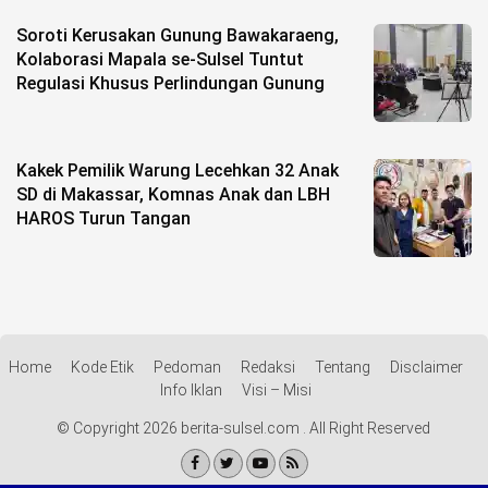
Soroti Kerusakan Gunung Bawakaraeng,
Kolaborasi Mapala se-Sulsel Tuntut
Regulasi Khusus Perlindungan Gunung
Kakek Pemilik Warung Lecehkan 32 Anak
SD di Makassar, Komnas Anak dan LBH
HAROS Turun Tangan
Home
Kode Etik
Pedoman
Redaksi
Tentang
Disclaimer
Info Iklan
Visi – Misi
© Copyright 2026 berita-sulsel.com . All Right Reserved