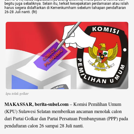
begitu juga sebaliknya. Selain itu, terkait kesepakatan perdamaian atau islah
harus segera didaftarkan di Kemenkumham sebelum tahapan pendaftaran
©
26-28 Juli nanti. (fit)
Copyright
2026
berita-
sulsel.com
.
All
Right
Reserved
kpu tolak golkar
MAKASSAR, berita-sulsel.com
– Komisi Pemilihan Umum
(KPU) Sulawesi Selatan memberikan ancaman menolak calon
dari Partai Golkar dan Partai Persatuan Pembangunan (PPP) pada
pendaftaran calon 26 sampai 28 Juli nanti.