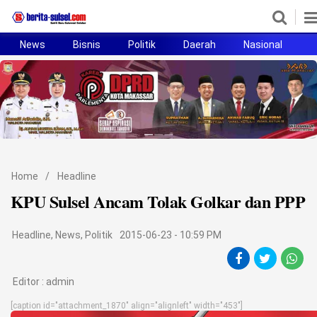
News
Bisnis
Politik
Daerah
Nasional
H
Home
News
Politik
Pendidikan
Home
/
Headline
Bisnis
KPU Sulsel Ancam Tolak Golkar dan PPP
Otomotif
Headline
,
News
,
Politik
2015-06-23 - 10:59 PM
Hukum
Editor :
admin
Sport
[caption id="attachment_1870" align="alignleft" width="453"]