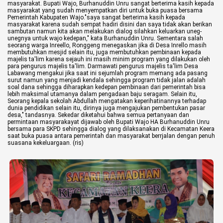
Life Style
masyarakat.
Bupati Wajo, Burhanuddin Unru sangat berterima kasih kepada
masyarakat yang sudah menyempatkan diri untuk buka puasa bersama
Pemerintah Kabupaten Wajo."saya sangat berterima kasih kepada
Profil
masyarakat karena sudah sempat hadiri disini dan saya tidak akan berikan
sambutan namun kita akan melakukan dialog silahkan keluarkan uneg-
unegnya untuk wajo kedepan," kata Burhanuddin Unru.
Sementara salah
seorang warga Inreello, Ronggeng menegaskan jika di Desa Inrello masih
Opini
membutuhkan mesjid selain itu, juga membutuhkan pembinaan kepada
majelis ta'lim karena sejauh ini masih minim program yang dilakukan oleh
para pengurus majelis ta'lim.
Darmawati pengurus majelis ta'lim Desa
Video
Labawang mengakui jika saat ini sejumlah program memang ada pasang
surut namun yang menjadi kendala sehingga program tidak jalan adalah
soal dana sehingga diharapkan kedepan pembinaan dari pemerintah bisa
More
lebih maksimal utamanya dalam pengadaan baju seragam.
Selain itu,
Seorang kepala sekolah Abdullah mengatakan keperihatinannya terhadap
dunia pendidikan selain itu, dirinya juga mengajukan pembentukan pasar
Disclaimer
desa," tandasnya.
Sekedar diketahui bahwa semua pertanyaan dan
permintaan masyarakayat dijawab oleh Bupati Wajo HA Burhanuddin Unru
bersama para SKPD sehingga dialog yang dilaksanakan di Kecamatan Keera
saat buka puasa antara pemerintah dan masyarakat berrjalan dengan penuh
suasana kekeluargaan. (ris)