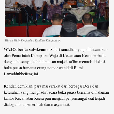
©
Copyright
2026
berita-
sulsel.com
.
All
Right
Reserved
Warga Wajo Tingkatkan Kualitas Keagamaan
WAJO, berita-sulsel.com
– Safari ramadhan yang dilaksanakan
oleh Pemerintah Kabupaten Wajo di Kecamatan Keera berbeda
dengan biasanya, kali ini ratusan majelis ta’lim memadati lokasi
buka puasa bersama orang nomor wahid di Bumi
Lamaddukkelleng ini.
Kendati demikian, para masyarakat dari berbagai Desa dan
kelurahan yang menghadiri acara buka puasa bersama di halaman
kantor Kecamatan Keera pun menjadi penyemangat saat terjadi
dialog antara pemerintah dan masyarakat.