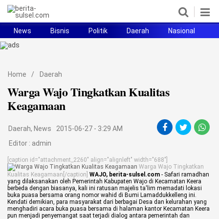
News
Bisnis
Politik
Daerah
Nasional
H
Home
News
Home
/
Daerah
Warga Wajo Tingkatkan Kualitas
Politik
Keagamaan
Pendidikan
Daerah
,
News
2015-06-27 - 3:29 AM
Bisnis
Editor :
admin
Otomotif
[caption id="attachment_2260" align="alignleft" width="688"]
Warga Wajo Tingkatkan
Kualitas Keagamaan[/caption]
WAJO, berita-sulsel.com
- Safari ramadhan
Hukum
yang dilaksanakan oleh Pemerintah Kabupaten Wajo di Kecamatan Keera
berbeda dengan biasanya, kali ini ratusan majelis ta'lim memadati lokasi
buka puasa bersama orang nomor wahid di Bumi Lamaddukkelleng ini.
Sport
Kendati demikian, para masyarakat dari berbagai Desa dan kelurahan yang
menghadiri acara buka puasa bersama di halaman kantor Kecamatan Keera
pun menjadi penyemangat saat terjadi dialog antara pemerintah dan