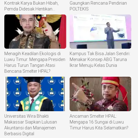
Kontrak Karya Bukan Hibah,
Gaungkan Rencana Pendirian
Pemda Didesak Hentikan
POLTEKIS
Komoditisasi Tanah Ulayat
Menagih Keadilan Ekologis di
Kampus Tak Bisa Jalan Sendiri:
Luwu Timur: Mengapa Presiden
Menakar Konsep ABG Taruna
Harus Turun Tangan Atasi
Ikrar Menuju Kelas Dunia
Bencana Smelter HPAL?
Universitas Wira Bhakti
Ancaman Smelter HPAL:
Makassar Siapkan Lulusan
Mengapa 16 Sungai di Luwu
Akuntansi dan Manajemen
Timur Harus Kita Selamatkan?
Berbasis Digital