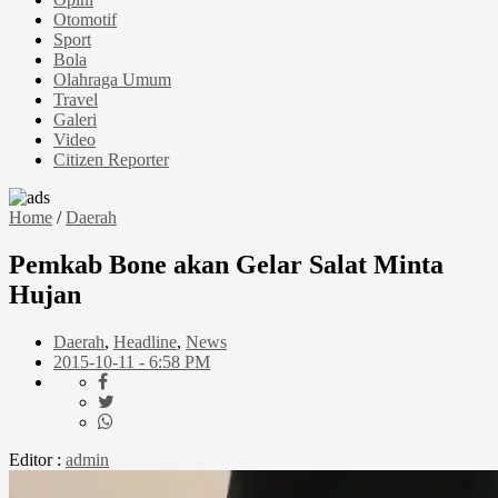
Otomotif
Sport
Bola
Olahraga Umum
Travel
Galeri
Video
Citizen Reporter
Home
/
Daerah
Pemkab Bone akan Gelar Salat Minta
Hujan
Daerah
,
Headline
,
News
2015-10-11 - 6:58 PM
Editor :
admin