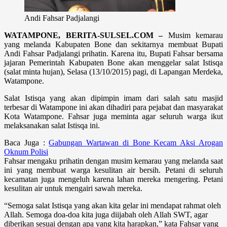
Andi Fahsar Padjalangi
WATAMPONE, BERITA-SULSEL.COM –
Musim kemarau
yang melanda Kabupaten Bone dan sekitarnya membuat Bupati
Andi Fahsar Padjalangi prihatin. Karena itu, Bupati Fahsar bersama
jajaran Pemerintah Kabupaten Bone akan menggelar salat Istisqa
(salat minta hujan), Selasa (13/10/2015) pagi, di Lapangan Merdeka,
Watampone.
Salat Istisqa yang akan dipimpin imam dari salah satu masjid
terbesar di Watampone ini akan dihadiri para pejabat dan masyarakat
Kota Watampone. Fahsar juga meminta agar seluruh warga ikut
melaksanakan salat Istisqa ini.
Baca Juga :
Gabungan Wartawan di Bone Kecam Aksi Arogan
Oknum Polisi
Fahsar mengaku prihatin dengan musim kemarau yang melanda saat
ini yang membuat warga kesulitan air bersih. Petani di seluruh
kecamatan juga mengeluh karena lahan mereka mengering. Petani
kesulitan air untuk mengairi sawah mereka.
“Semoga salat Istisqa yang akan kita gelar ini mendapat rahmat oleh
Allah. Semoga doa-doa kita juga diijabah oleh Allah SWT, agar
diberikan sesuai dengan apa yang kita harapkan,” kata Fahsar yang