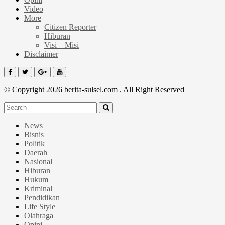
Video
More
Citizen Reporter
Hiburan
Visi – Misi
Disclaimer
© Copyright 2026 berita-sulsel.com . All Right Reserved
News
Bisnis
Politik
Daerah
Nasional
Hiburan
Hukum
Kriminal
Pendidikan
Life Style
Olahraga
Opini