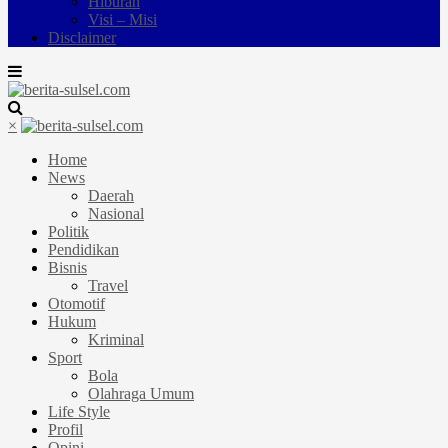
Hiburan
Visi – Misi
Disclaimer
×
Home
News
Daerah
Nasional
Politik
Pendidikan
Bisnis
Travel
Otomotif
Hukum
Kriminal
Sport
Bola
Olahraga Umum
Life Style
Profil
Opini