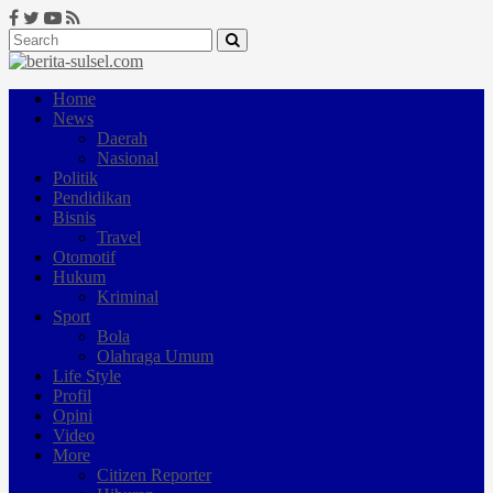
Home
News
Daerah
Nasional
Politik
Pendidikan
Bisnis
Travel
Otomotif
Hukum
Kriminal
Sport
Bola
Olahraga Umum
Life Style
Profil
Opini
Video
More
Citizen Reporter