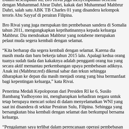
dengan Muhammad Abrar Dahri, kakak dari Muhammad Mahbrur
Dahri, salah satu ABK TB Charles 01 yang disandera kelompok
teroris Abu Sayyaf di perairan Filipina.
Bro Rivai yang juga merupakan tim pembebasan sandera di Somalia
‎tahun 2011, mengungkapkan keprihatinannya kepada keluarga
Mahbrur. Dia mendoakan Mahbrur yang notabene merupakan
pelaut muda segera kembali dengan selamat.
“Kita berharap dia segera kembali dengan selamat. Karena dia
masih muda dan baru bekerja tahun 2015 lalu. Apalagi kedua orang
tuanya sudah tiada‎ dan kakaknya adalah pengganti orang tua yang
secara aktif memantau perkembangan upaya pembebasan adiknya.
Anak ini (Mahbrur.red) dikenal sabar dan tekun sehingga
diharapkan ke depan dia masih menjadi orang yang bisa bermanfaat
bagi kepentingan keluarga,” kata Rivai.
Penerima Medali Kepoloporan dari Presiden RI ke 6, Susilo
Bambang Yudhoyono ini, mengharapkan kehadiran negara ‎untuk
tetap berupaya mencari solusi di dalam menyelamatkan WNI yang
saat ini disandera di sekitar Perairan Sulu, Filipina. Sehingga yang
bersangkutan bisa kembali dengan selamat dan berkumpul bersama
keluarga.
“Pengalaman saya terlibat dalam perencanaan operasi pembebasan