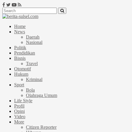
Home
News
Daerah
Nasional
Politik
Pendidikan
Bisnis
Travel
Otomotif
Hukum
Kriminal
Sport
Bola
Olahraga Umum
Life Style
Profil
Opini
Video
More
Citizen Reporter