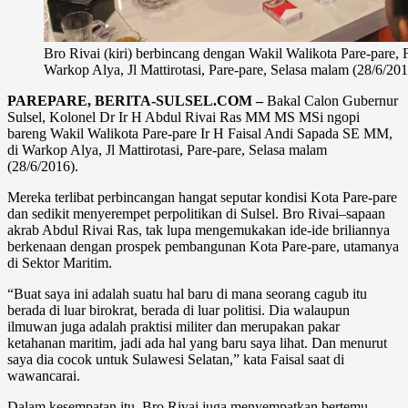
Bro Rivai (kiri) berbincang dengan Wakil Walikota Pare-pare, 
Warkop Alya, Jl Mattirotasi, Pare-pare, Selasa malam (28/6/201
PAREPARE, BERITA-SULSEL.COM –
Bakal Calon Gubernur
Sulsel, Kolonel Dr Ir H Abdul Rivai Ras MM MS MSi ngopi
bareng Wakil Walikota Pare-pare Ir H Faisal Andi Sapada SE MM,
di Warkop Alya, Jl Mattirotasi, Pare-pare, Selasa malam
(28/6/2016).
Mereka terlibat perbincangan hangat seputar kondisi Kota Pare-pare
dan sedikit menyerempet perpolitikan di Sulsel. Bro Rivai–sapaan
akrab Abdul Rivai Ras, tak lupa mengemukakan ide-ide briliannya
berkenaan dengan prospek pembangunan Kota Pare-pare, utamanya
‎di Sektor Maritim.
“Buat saya ini adalah suatu ‎hal baru di mana seorang cagub itu
berada di luar birokrat, berada di luar politisi. Dia walaupun
ilmuwan juga adalah praktisi militer dan merupakan pakar
ketahanan maritim, jadi ada hal yang baru saya lihat. Dan menurut
saya dia cocok untuk Sulawesi Selatan,” kata Faisal saat di
wawancarai.
Dalam kesempatan itu, Bro Rivai juga menyempatkan bertemu