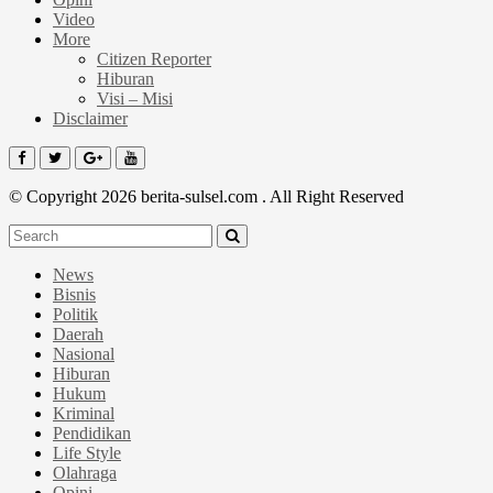
Video
More
Citizen Reporter
Hiburan
Visi – Misi
Disclaimer
© Copyright 2026 berita-sulsel.com . All Right Reserved
News
Bisnis
Politik
Daerah
Nasional
Hiburan
Hukum
Kriminal
Pendidikan
Life Style
Olahraga
Opini