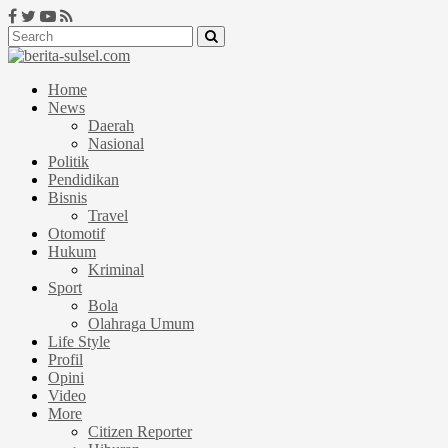
Home
News
Daerah
Nasional
Politik
Pendidikan
Bisnis
Travel
Otomotif
Hukum
Kriminal
Sport
Bola
Olahraga Umum
Life Style
Profil
Opini
Video
More
Citizen Reporter