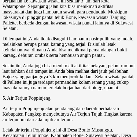
perjalanan ke kawasan wisata ini sekitar 3 jam dari kota
Watampone. Sepanjang jalan kita bisa menikmati aktifitas
masyarakat dan juga hamparan sawah para penduduk. Meskipun
lokasinya di pinggir pantai teluk Bone, kawasan wisata Tanjung
Pallette, berbeda dengan kawasan wisata pantai lainnya di Sulawesi
Selatan.
Di tempat ini,Anda tidak disuguhi hamparan pasir putih yang indah,
melainkan berupa pantai karang yang terjal. Disinilah letak
keindahannya, dimana Anda bisa menikmati pemandangan bukit
karang, deburan ombak serta hembusan angin pantai.
Selain itu, Anda juga bisa menikmati aktifitas nelayan, petani rumput
laut bahkan dari tempat ini Anda bisa melihat dari jauh pelabuhan
Bajoe yang panjangnya 3 km menjorok ke laut. Selain wisata pantai,
di Pallette ini juga terdapat permandian kolam renang yang cukup
luas ukurannya namun terletak berjauhan dari pinggir pantai.
5. Air Terjun Poppinjeng
Air terjun Poppinjeng atau pendatang dari daerah perbatasan
Kabupaten Pangkep menyebutnya Air Terjun Tujuh Tingkat karena
air terjun ini dari ada tujuh air terjun.
Letak air terjun Poppinjeng ini di Desa Bonto Masunggu,
Kecamatan Tellulimpoe, Kabupaten Bone, Sulawesi Selatan. Desa