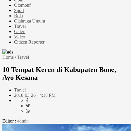
Otomotif
Sport
Bola
Olahraga Umum
Travel
Galeri
Video
Citizen Reporter
Home
/
Travel
10 Tempat Keren di Kabupaten Bone,
Ayo Kesana
Travel
2018-03-26 - 4:18 PM
Editor :
admin