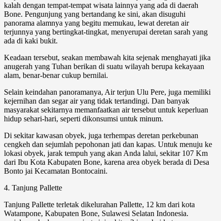
kalah dengan tempat-tempat wisata lainnya yang ada di daerah
Bone. Pengunjung yang bertandang ke sini, akan disuguhi
panorama alamnya yang begitu memukau, lewat deretan air
terjunnya yang bertingkat-tingkat, menyerupai deretan sarah yang
ada di kaki bukit.
Keadaan tersebut, seakan membawah kita sejenak menghayati jika
anugerah yang Tuhan berikan di suatu wilayah berupa kekayaan
alam, benar-benar cukup bernilai.
Selain keindahan panoramanya, Air terjun Ulu Pere, juga memiliki
kejernihan dan segar air yang tidak tertandingi. Dan banyak
masyarakat sekitarnya memanfaatkan air tersebut untuk keperluan
hidup sehari-hari, seperti dikonsumsi untuk minum.
Di sekitar kawasan obyek, juga terhempas deretan perkebunan
cengkeh dan sejumlah pepohonan jati dan kapas. Untuk menuju ke
lokasi obyek, jarak tempuh yang akan Anda lalui, sekitar 107 Km
dari Ibu Kota Kabupaten Bone, karena area obyek berada di Desa
Bonto jai Kecamatan Bontocaini.
4. Tanjung Pallette
Tanjung Pallette terletak dikelurahan Pallette, 12 km dari kota
Watampone, Kabupaten Bone, Sulawesi Selatan Indonesia.