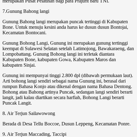
merupakan Pusat Pelatihan bagi para Prajurit baru TNI.
7.Gunung Bahong langi
Gunung Bahong langi merupakan puncak tertinggi di Kabupaten
Bone. Untuk menuju kesini anda harus ke dusun dusun Bontojai,
Kecamatan Bontocani.
Gunung Bohong Langi, Gunung ini merupakan gunung tertinggi
keempat di Sulawesi Selatan setelah Latimojong, Bawakaraeng, dan
Lompobattang. Gunung Bohong langi ini terletak diantara
Kabupaten Bone, kabupaten Gowa, Kabupaten Maros dan
kabupaten Sinjai.
Gunung ini mempunyai tinggi 2.800 dpl (dibawah permukaan laut).
Arti bohong langi sendiri sebagai nama Gunung ini, berasal dari
rumpun Bahasa Konjo atau dikenal dengan nama Bahasa Dentong.
Bohong atau Bahong artinya Puncak, sedangan langi sendiri berarti
langit, jadi kalau diartikan secara harfiah, Bohong Langi berarti
Puncak Langit.
8. Air Terjun Sailawowong
Berada di Desa Tellu Boccoe, Dusun Leppeng, Kecamatan Ponre.
9. Air Terjun Maccading, Taccipi