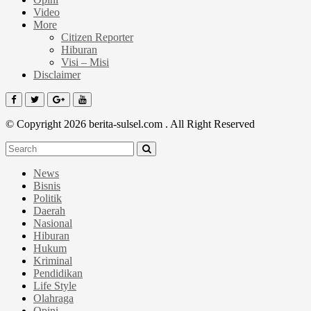
Video
More
Citizen Reporter
Hiburan
Visi – Misi
Disclaimer
© Copyright 2026 berita-sulsel.com . All Right Reserved
News
Bisnis
Politik
Daerah
Nasional
Hiburan
Hukum
Kriminal
Pendidikan
Life Style
Olahraga
Opini