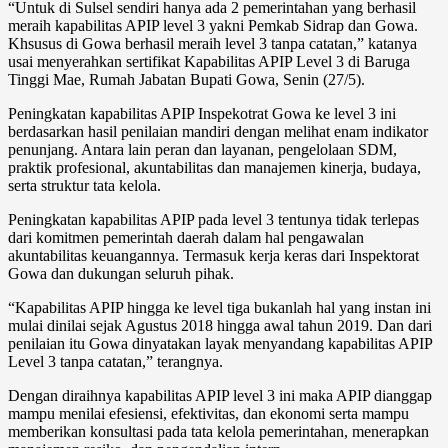
“Untuk di Sulsel sendiri hanya ada 2 pemerintahan yang berhasil
meraih kapabilitas APIP level 3 yakni Pemkab Sidrap dan Gowa.
Khsusus di Gowa berhasil meraih level 3 tanpa catatan,” katanya
usai menyerahkan sertifikat Kapabilitas APIP Level 3 di Baruga
Tinggi Mae, Rumah Jabatan Bupati Gowa, Senin (27/5).
Peningkatan kapabilitas APIP Inspekotrat Gowa ke level 3 ini
berdasarkan hasil penilaian mandiri dengan melihat enam indikator
penunjang. Antara lain peran dan layanan, pengelolaan SDM,
praktik profesional, akuntabilitas dan manajemen kinerja, budaya,
serta struktur tata kelola.
Peningkatan kapabilitas APIP pada level 3 tentunya tidak terlepas
dari komitmen pemerintah daerah dalam hal pengawalan
akuntabilitas keuangannya. Termasuk kerja keras dari Inspektorat
Gowa dan dukungan seluruh pihak.
“Kapabilitas APIP hingga ke level tiga bukanlah hal yang instan ini
mulai dinilai sejak Agustus 2018 hingga awal tahun 2019. Dan dari
penilaian itu Gowa dinyatakan layak menyandang kapabilitas APIP
Level 3 tanpa catatan,” terangnya.
Dengan diraihnya kapabilitas APIP level 3 ini maka APIP dianggap
mampu menilai efesiensi, efektivitas, dan ekonomi serta mampu
memberikan konsultasi pada tata kelola pemerintahan, menerapkan