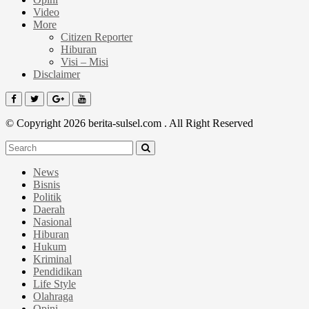
Video
More
Citizen Reporter
Hiburan
Visi – Misi
Disclaimer
© Copyright 2026 berita-sulsel.com . All Right Reserved
News
Bisnis
Politik
Daerah
Nasional
Hiburan
Hukum
Kriminal
Pendidikan
Life Style
Olahraga
Opini