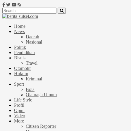
Home
News
Daerah
Nasional
Politik
Pendidikan
Bisnis
Travel
Otomotif
Hukum
Kriminal
Sport
Bola
Olahraga Umum
Life Style
Profil
Opini
Video
More
Citizen Reporter