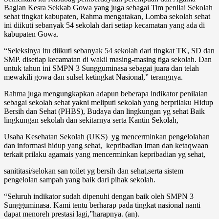
Bagian Kesra Sekkab Gowa yang juga sebagai Tim penilai Sekolah
sehat tingkat kabupaten, Rahma mengatakan, Lomba sekolah sehat
ini diikuti sebanyak 54 sekolah dari setiap kecamatan yang ada di
kabupaten Gowa.
“Seleksinya itu diikuti sebanyak 54 sekolah dari tingkat TK, SD dan
SMP. disetiap kecamatan di wakil masing-masing tiga sekolah. Dan
untuk tahun ini SMPN 3 Sungguminasa sebagai juara dan telah
mewakili gowa dan sulsel ketingkat Nasional,” terangnya.
Rahma juga mengungkapkan adapun beberapa indikator penilaian
sebagai sekolah sehat yakni meliputi sekolah yang berprilaku Hidup
Bersih dan Sehat (PHBS), Budaya dan lingkungan yg sehat Baik
lingkungan sekolah dan sekitarnya serta Kantin Sekolah,
Usaha Kesehatan Sekolah (UKS) yg mencerminkan pengelolahan
dan informasi hidup yang sehat, kepribadian Iman dan ketaqwaan
terkait prilaku agamais yang mencerminkan kepribadian yg sehat,
sanititasi/selokan san toilet yg bersih dan sehat,serta sistem
pengelolan sampah yang baik dari pihak sekolah.
“Seluruh indikator sudah dipenuhi dengan baik oleh SMPN 3
Sungguminasa. Kami tentu berharap pada tingkat nasional nanti
dapat menoreh prestasi lagi,”harapnya. (an).