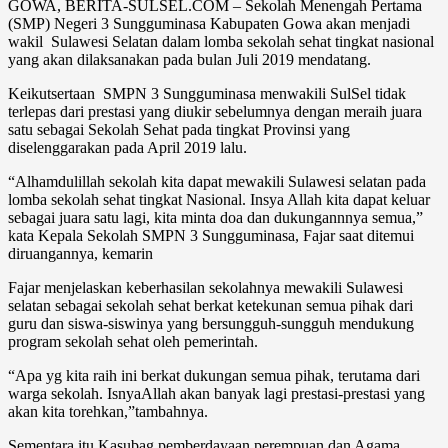
GOWA, BERITA-SULSEL.COM – Sekolah Menengah Pertama
(SMP) Negeri 3 Sungguminasa Kabupaten Gowa akan menjadi
wakil Sulawesi Selatan dalam lomba sekolah sehat tingkat nasional
yang akan dilaksanakan pada bulan Juli 2019 mendatang.
Keikutsertaan SMPN 3 Sungguminasa menwakili SulSel tidak
terlepas dari prestasi yang diukir sebelumnya dengan meraih juara
satu sebagai Sekolah Sehat pada tingkat Provinsi yang
diselenggarakan pada April 2019 lalu.
“Alhamdulillah sekolah kita dapat mewakili Sulawesi selatan pada
lomba sekolah sehat tingkat Nasional. Insya Allah kita dapat keluar
sebagai juara satu lagi, kita minta doa dan dukungannnya semua,”
kata Kepala Sekolah SMPN 3 Sungguminasa, Fajar saat ditemui
diruangannya, kemarin
Fajar menjelaskan keberhasilan sekolahnya mewakili Sulawesi
selatan sebagai sekolah sehat berkat ketekunan semua pihak dari
guru dan siswa-siswinya yang bersungguh-sungguh mendukung
program sekolah sehat oleh pemerintah.
“Apa yg kita raih ini berkat dukungan semua pihak, terutama dari
warga sekolah. IsnyaAllah akan banyak lagi prestasi-prestasi yang
akan kita torehkan,”tambahnya.
Sementara itu Kasubag pemberdayaan perempuan dan Agama