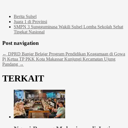
Berita Sulsel
Juara 1 di Provinsi
SMPN 3 Sungguminasa Wakili Sulsel Lomba Sekolah Sehat
Tingkat Nasional
Post navigation
←
DPRD Banjar Belajar Program Pendidikan Keagamaan di Gowa
Pj Ketua TP PKK Kota Makassar Kunjungi Kecamatan Ujung
Pandang
→
TERKAIT