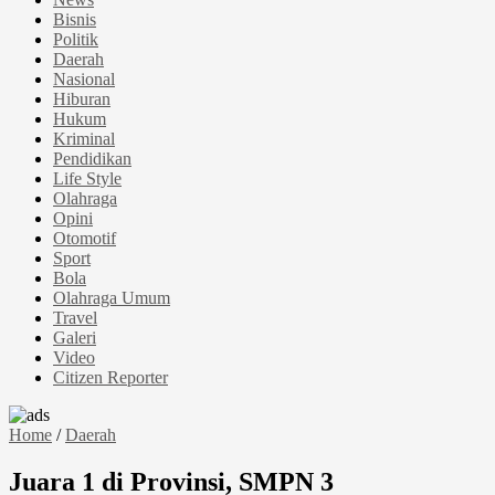
Bisnis
Politik
Daerah
Nasional
Hiburan
Hukum
Kriminal
Pendidikan
Life Style
Olahraga
Opini
Otomotif
Sport
Bola
Olahraga Umum
Travel
Galeri
Video
Citizen Reporter
Home
/
Daerah
Juara 1 di Provinsi, SMPN 3