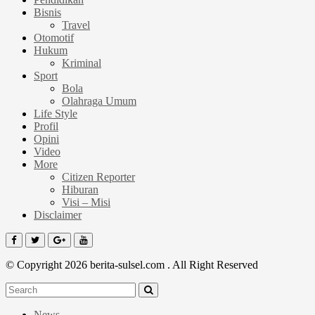
Bisnis
Travel
Otomotif
Hukum
Kriminal
Sport
Bola
Olahraga Umum
Life Style
Profil
Opini
Video
More
Citizen Reporter
Hiburan
Visi – Misi
Disclaimer
© Copyright 2026 berita-sulsel.com . All Right Reserved
News