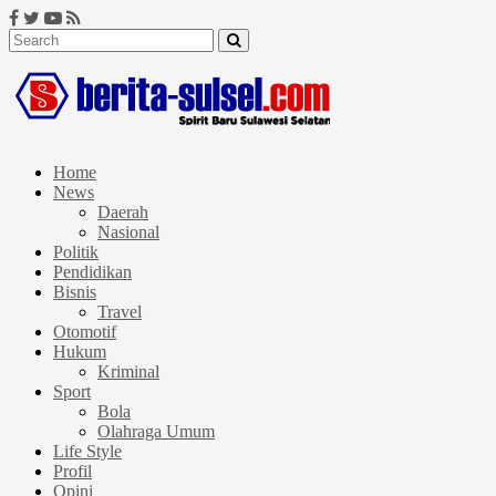
Home
News
Daerah
Nasional
Politik
Pendidikan
Bisnis
Travel
Otomotif
Hukum
Kriminal
Sport
Bola
Olahraga Umum
Life Style
Profil
Opini